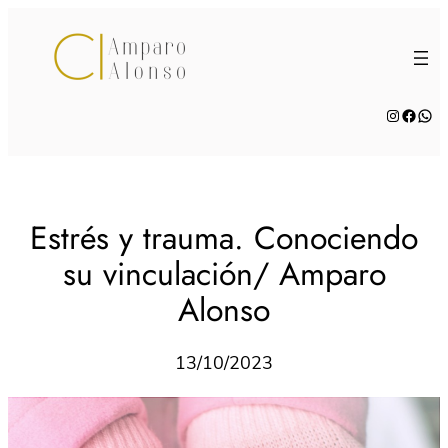
Saltar
al
contenido
Instagra
Faceb
Wha
Estrés y trauma. Conociendo
su vinculación/ Amparo
Alonso
13/10/2023